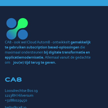
CA8 - ook wel Cloud Autom8 - ontwikkelt
gemakkelijk
te gebruiken subscription based-oplossingen
die
maximaal ondersteunen
bij digitale transformatie en
applicatiemodernisatie.
Allemaal vanuit de gedachte
om
jou(w) tijd terug te geven.
CA8
Loosdrechtse Bos 19
1213RH Hilversum
+31880119450
hello@ca8.io