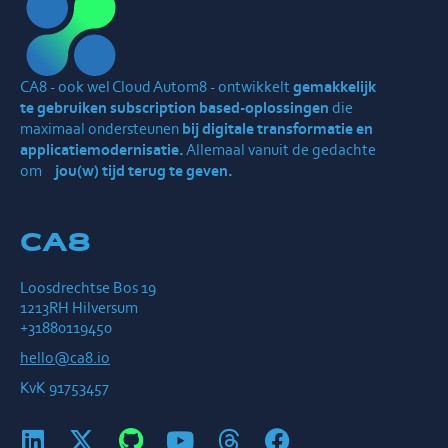
CA8 - ook wel Cloud Autom8 - ontwikkelt
gemakkelijk
te gebruiken subscription based-oplossingen
die
maximaal ondersteunen
bij digitale transformatie en
applicatiemodernisatie.
Allemaal vanuit de gedachte
om
jou(w) tijd terug te geven.
CA8
Loosdrechtse Bos 19
1213RH Hilversum
+31880119450
hello@ca8.io
KvK 91753457