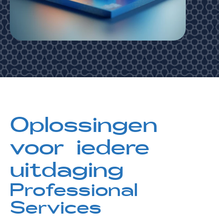
Oplossingen
voor iedere
uitdaging
Professional
Services